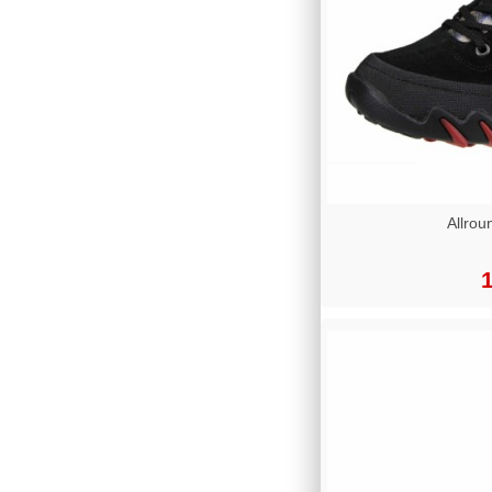
Allrou
1