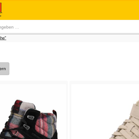
he"
tern