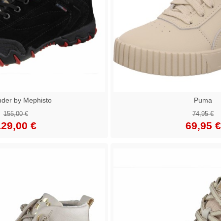
nder by Mephisto
Puma
155,00 €
74,95 €
29,00 €
69,95 €